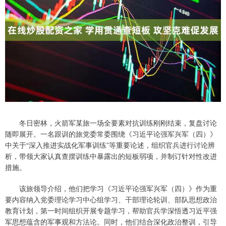
冬日密林，火箭军某旅一场全要素对抗训练刚刚结束，复盘讨论
随即展开。一名跟训的旅党委常委围绕《习近平论强军兴军（四）》
中关于“深入推进实战化军事训练”等重要论述，组织官兵进行讨论辨
析，带领大家认真查摆训练中暴露出的短板弱项，并制订针对性改进
措施。
该旅领导介绍，他们把学习《习近平论强军兴军（四）》作为重
要内容纳入党委理论学习中心组学习、干部理论轮训、部队思想政治
教育计划，第一时间组织开展专题学习，帮助官兵学深悟透习近平强
军思想蕴含的军事观和方法论。同时，他们结合深化政治整训，引导