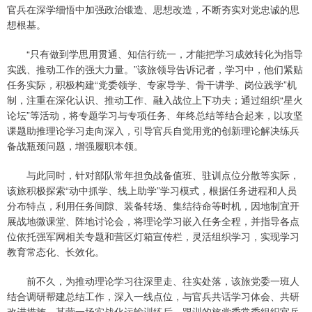
官兵在深学细悟中加强政治锻造、思想改造，不断夯实对党忠诚的思
想根基。
“只有做到学思用贯通、知信行统一，才能把学习成效转化为指导
实践、推动工作的强大力量。”该旅领导告诉记者，学习中，他们紧贴
任务实际，积极构建“党委领学、专家导学、骨干讲学、岗位践学”机
制，注重在深化认识、推动工作、融入战位上下功夫；通过组织“星火
论坛”等活动，将专题学习与专项任务、年终总结等结合起来，以攻坚
课题助推理论学习走向深入，引导官兵自觉用党的创新理论解决练兵
备战瓶颈问题，增强履职本领。
与此同时，针对部队常年担负战备值班、驻训点位分散等实际，
该旅积极探索“动中抓学、线上助学”学习模式，根据任务进程和人员
分布特点，利用任务间隙、装备转场、集结待命等时机，因地制宜开
展战地微课堂、阵地讨论会，将理论学习嵌入任务全程，并指导各点
位依托强军网相关专题和营区灯箱宣传栏，灵活组织学习，实现学习
教育常态化、长效化。
前不久，为推动理论学习往深里走、往实处落，该旅党委一班人
结合调研帮建总结工作，深入一线点位，与官兵共话学习体会、共研
改进措施。某营一场实战化运输训练后，跟训的旅党委常委组织官兵