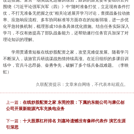
围绕《习近平论强军兴军（四）》中“随时准备打仗，立足现有条件打
仗，不打无准备无把握之仗”相关论述展开学习讨论，查摆战备拉动效
率、应急响应流程、多车协同标准等方面存在的短板弱项，进一步优
化平急转换机制，梳理形成10余条具体优化措施。结合任务实际深入
学习，不仅有效提高了部队战备能力，还帮助遂行任务官兵加深了对
理论知识的理解。
学用贯通查短板在线炒股配资之家，攻坚克难促发展。随着学习
不断深入，该旅官兵研战谋战热情持续高涨。在近日组织的多课目训
练中，官兵斗志昂扬、奋勇争先，破解了多个练兵备战难题。（李映
虹）
久联配资提示：文章来自网络，不代表本站观点。
上一篇：
在线炒股配资之家 东莞控股：下属的东能公司与康亿创
公司开展新能源汽车充换电业务
下一篇：
十大股票杠杆排名 刘嘉玲遗憾没有像样代表作 演艺生涯
引深思